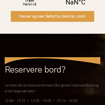
Heiser og vær Skihytta (skistar.com)
Reservere bord?
I en liten del av restauranten kan våre gjester reservere bord og
vi har følgende tider:
12:00 - 13:15 / 13:30 - 15:00 / 15:15 - 16:30